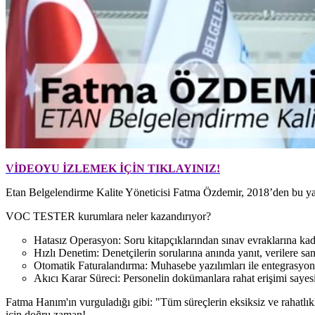
VİDEOYU İZLEMEK İÇİN TIKLAYINIZ!
Etan Belgelendirme Kalite Yöneticisi Fatma Özdemir, 2018’den bu yana
VOC TESTER kurumlara neler kazandırıyor?
Hatasız Operasyon: Soru kitapçıklarından sınav evraklarına k
Hızlı Denetim: Denetçilerin sorularına anında yanıt, verilere san
Otomatik Faturalandırma: Muhasebe yazılımları ile entegrasyonu
Akıcı Karar Süreci: Personelin dokümanlara rahat erişimi sayesin
Fatma Hanım'ın vurguladığı gibi: "Tüm süreçlerin eksiksiz ve rahatlı
için doğru zaman!