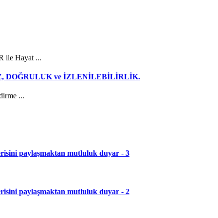
le Hayat ...
e HIZ, DOĞRULUK ve İZLENİLEBİLİRLİK.
irme ...
serisini paylaşmaktan mutluluk duyar - 3
serisini paylaşmaktan mutluluk duyar - 2