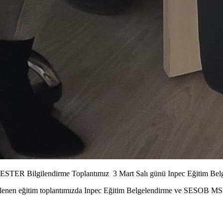
STER Bilgilendirme Toplantımız 3 Mart Salı günü Inpec Eğitim Be
en eğitim toplantımızda Inpec Eğitim Belgelendirme ve SESOB MSM Mer