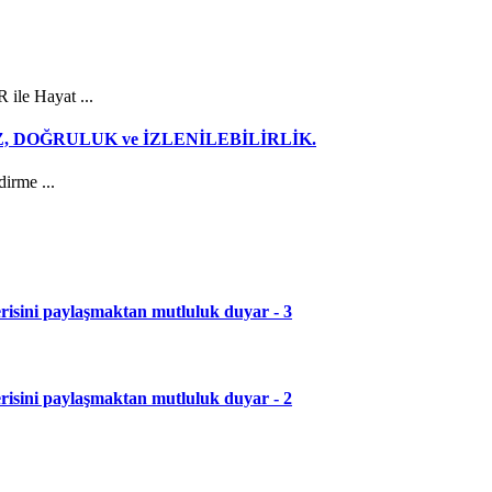
le Hayat ...
e HIZ, DOĞRULUK ve İZLENİLEBİLİRLİK.
irme ...
serisini paylaşmaktan mutluluk duyar - 3
serisini paylaşmaktan mutluluk duyar - 2