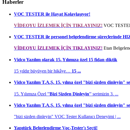
Haberler
VOC TESTER ile Hayat Kolaylaşıyor!
VİDEOYU İZLEMEK İÇİN TIKLAYINIZ!
VOC TESTER i
VOC TESTER ile personel belgelendirme süreçlerind
VİDEOYU İZLEMEK İÇİN TIKLAYINIZ!
Etan Belgelend
Vidco Yazılım olarak 15. Yılımıza özel 15 fidan diktik
15 yıldır büyüyen bir hikâye…
15 ...
Vidco Yazılım T.A.Ş. 15. yılına özel "bizi sizden dinleyin" 
15. Yılımıza Özel
''Bizi Sizden Dinleyin''
serimizin 3. ...
Vidco Yazılım T.A.Ş. 15. yılına özel "bizi sizden dinleyin" 
"bizi sizden dinleyin" VOC Tester Kullanıcı Deneyimi | ...
Yapıtürk Belgelendirme Voc-Tester'ı Seçti!